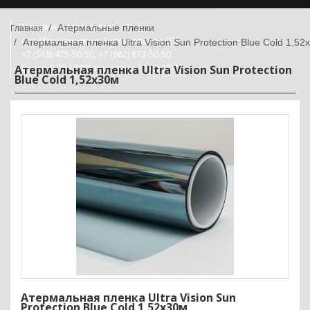
Магазин и автостудия:
Атермальные пленки
снт. Монтажник, ул. Строительная 10А
Атермальная пленка Ultra Vision Sun Protection Blue Cold 1,52
+7 (918) 475-50-50, +7 (962) 873-50-50
Атермальная пленка Ultra Vision Sun Protection
будни 9:00-18:00, выходные 10:00-17:00
Blue Cold 1,52х30м
Атермальная пленка Ultra Vision Sun
Protection Blue Cold 1,52х30м