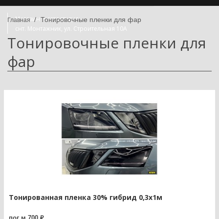
Магазин и автостудия:
Тонировочные пленки для фар
снт. Монтажник, ул. Строительная 10А
Тонировочные пленки для
+7 (918) 475-50-50, +7 (962) 873-50-50
будни 9:00-18:00, выходные 10:00-17:00
фар
Тонированная пленка 30% гибрид 0,3х1м
пог м 700 ₽