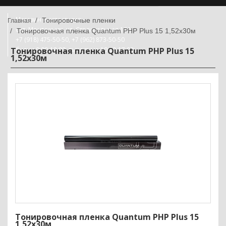
Магазин и автостудия:
Тонировочные пленки
снт. Монтажник, ул. Строительная 10А
Тонировочная пленка Quantum PHP Plus 15 1,52х30м
+7 (918) 475-50-50, +7 (962) 873-50-50
Тонировочная пленка Quantum PHP Plus 15
будни 9:00-18:00, выходные 10:00-17:00
1,52х30м
Тонировочная пленка Quantum PHP Plus 15
1,52х30м