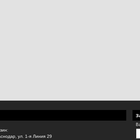
З
В
зин:
аснодар, ул. 1-я Линия 29