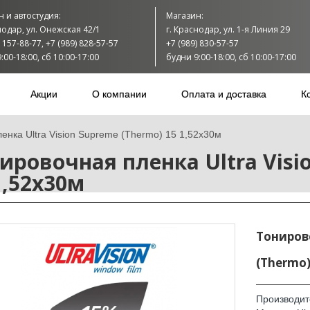
 и автостудия:
Магазин:
нодар, ул. Онежская 42/1
г. Краснодар, ул. 1-я Линия 29
) 157-88-77, +7 (989) 828-57-57
+7 (989) 830-57-57
:00-18:00, сб 10:00-17:00
будни 9:00-18:00, сб 10:00-17:00
Акции
О компании
Оплата и доставка
К
енка Ultra Vision Supreme (Thermo) 15 1,52х30м
ировочная пленка Ultra Visi
1,52х30м
Тонирово
(Thermo)
Производит