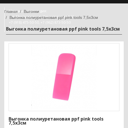
Магазин и автостудия:
Выгонки
снт. Монтажник, ул. Строительная 10А
Выгонка полиуретановая ppf pink tools 7,5х3см
+7 (918) 475-50-50, +7 (962) 873-50-50
Выгонка полиуретановая ppf pink tools 7,5х3см
будни 9:00-18:00, выходные 10:00-17:00
Выгонка полиуретановая ppf pink tools
7,5х3см